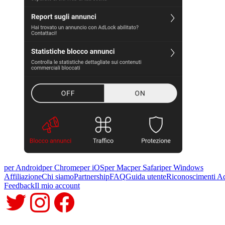
per Android
per Chrome
per iOS
per Mac
per Safari
per Windows
Affiliazione
Chi siamo
Partnership
FAQ
Guida utente
Riconoscimenti 
Feedback
Il mio account