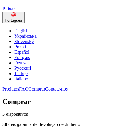
Baixar
Português
English
Українська
Slovenský
Polski
Español
Français
Deutsch
Русский
Türkçe
Italiano
Produtos
FAQ
Comprar
Contate-nos
Comprar
5
dispositivos
30
dias garantia de devolução de dinheiro