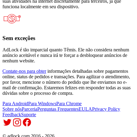
suas atividades na internet discretamente para terceiros, já que
funciona localmente em seu dispositivo.
Sem exceções
AdLock é tão imparcial quanto Têmis. Ele não considera nenhum
anúncio aceitável e nunca irá te forçar a desbloquear anúncios de
nenhum website.
Contate-nos para obter
informações detalhadas sobre pagamentos
online, status de pedidos e transações. Para agilizar o atendimento,
por favor, mencione o número do pedido que lhe enviamos no e-
mail de confirmação. Estaremos felizes em responder todas as suas
dúvidas sobre o processo de compra.
Para Android
Para Windows
Para Chrome
Sobre nós
Parceria
Perguntas Frequentes
EULA
Privacy Policy
Feedback
Suporte
© adlock.com 2016 - 2026