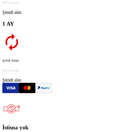
KDV öncesi
Şimdi alın
1 AY
aylık tutar
KDV öncesi
Şimdi alın
İstisna yok