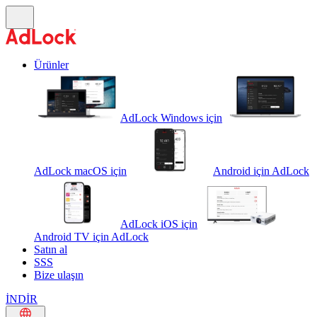
Ürünler
AdLock Windows için
AdLock macOS için
Android için AdLock
AdLock iOS için
Android TV için AdLock
Satın al
SSS
Bize ulaşın
İNDİR