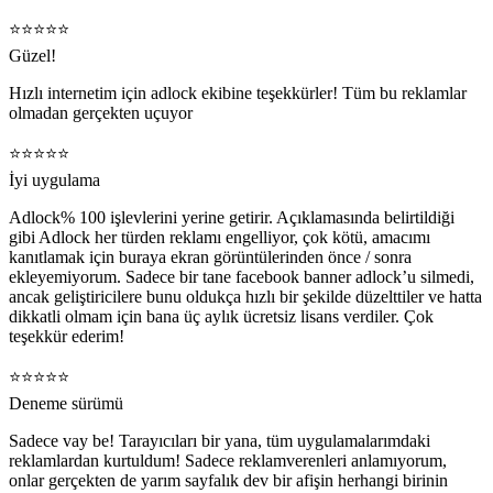
⭐️⭐️⭐️⭐️⭐️
Güzel!
Hızlı internetim için adlock ekibine teşekkürler! Tüm bu reklamlar
olmadan gerçekten uçuyor
⭐️⭐️⭐️⭐️⭐️
İyi uygulama
Adlock% 100 işlevlerini yerine getirir. Açıklamasında belirtildiği
gibi Adlock her türden reklamı engelliyor, çok kötü, amacımı
kanıtlamak için buraya ekran görüntülerinden önce / sonra
ekleyemiyorum. Sadece bir tane facebook banner adlock’u silmedi,
ancak geliştiricilere bunu oldukça hızlı bir şekilde düzelttiler ve hatta
dikkatli olmam için bana üç aylık ücretsiz lisans verdiler. Çok
teşekkür ederim!
⭐️⭐️⭐️⭐️⭐️
Deneme sürümü
Sadece vay be! Tarayıcıları bir yana, tüm uygulamalarımdaki
reklamlardan kurtuldum! Sadece reklamverenleri anlamıyorum,
onlar gerçekten de yarım sayfalık dev bir afişin herhangi birinin