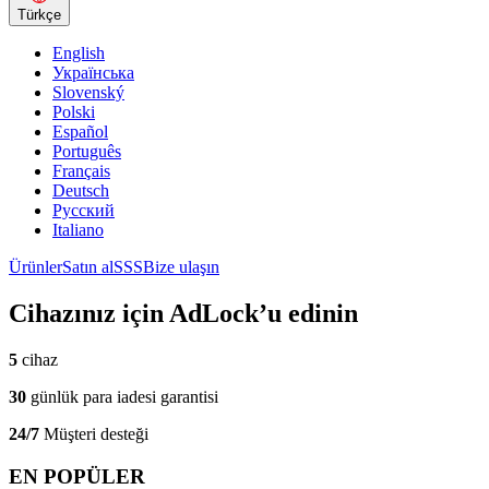
Türkçe
English
Українська
Slovenský
Polski
Español
Português
Français
Deutsch
Русский
Italiano
Ürünler
Satın al
SSS
Bize ulaşın
Cihazınız için AdLock’u edinin
5
cihaz
30
günlük para iadesi garantisi
24/7
Müşteri desteği
EN POPÜLER