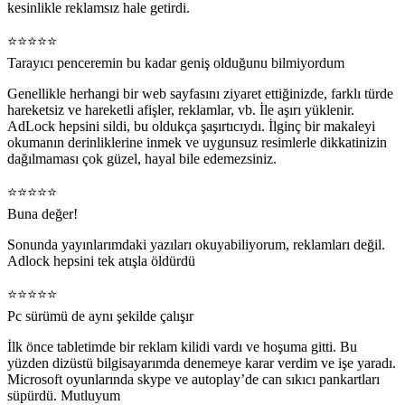
kesinlikle reklamsız hale getirdi.
⭐️⭐️⭐️⭐️⭐️
Tarayıcı penceremin bu kadar geniş olduğunu bilmiyordum
Genellikle herhangi bir web sayfasını ziyaret ettiğinizde, farklı türde
hareketsiz ve hareketli afişler, reklamlar, vb. İle aşırı yüklenir.
AdLock hepsini sildi, bu oldukça şaşırtıcıydı. İlginç bir makaleyi
okumanın derinliklerine inmek ve uygunsuz resimlerle dikkatinizin
dağılmaması çok güzel, hayal bile edemezsiniz.
⭐️⭐️⭐️⭐️⭐️
Buna değer!
Sonunda yayınlarımdaki yazıları okuyabiliyorum, reklamları değil.
Adlock hepsini tek atışla öldürdü
⭐️⭐️⭐️⭐️⭐️
Pc sürümü de aynı şekilde çalışır
İlk önce tabletimde bir reklam kilidi vardı ve hoşuma gitti. Bu
yüzden dizüstü bilgisayarımda denemeye karar verdim ve işe yaradı.
Microsoft oyunlarında skype ve autoplay’de can sıkıcı pankartları
süpürdü. Mutluyum