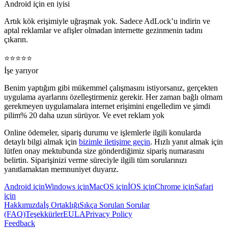
Android için en iyisi
Artık kök erişimiyle uğraşmak yok. Sadece AdLock’u indirin ve
aptal reklamlar ve afişler olmadan internette gezinmenin tadını
çıkarın.
⭐️⭐️⭐️⭐️⭐️
İşe yarıyor
Benim yaptığım gibi mükemmel çalışmasını istiyorsanız, gerçekten
uygulama ayarlarını özelleştirmeniz gerekir. Her zaman bağlı olmam
gerekmeyen uygulamalara internet erişimini engelledim ve şimdi
pilim% 20 daha uzun sürüyor. Ve evet reklam yok
Online ödemeler, sipariş durumu ve işlemlerle ilgili konularda
detaylı bilgi almak için
bizimle iletişime geçin
. Hızlı yanıt almak için
lütfen onay mektubunda size gönderdiğimiz sipariş numarasını
belirtin. Siparişinizi verme süreciyle ilgili tüm sorularınızı
yanıtlamaktan memnuniyet duyarız.
Android için
Windows için
MacOS için
İOS için
Chrome için
Safari
için
Hakkımızda
İş Ortaklığı
Sıkça Sorulan Sorular
(FAQ)
Teşekkürler
EULA
Privacy Policy
Feedback