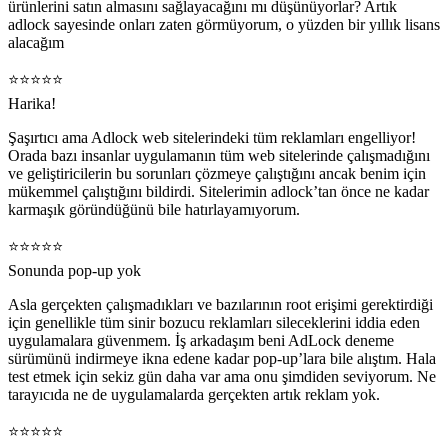
ürünlerini satın almasını sağlayacağını mı düşünüyorlar? Artık
adlock sayesinde onları zaten görmüyorum, o yüzden bir yıllık lisans
alacağım
⭐️⭐️⭐️⭐️⭐️
Harika!
Şaşırtıcı ama Adlock web sitelerindeki tüm reklamları engelliyor!
Orada bazı insanlar uygulamanın tüm web sitelerinde çalışmadığını
ve geliştiricilerin bu sorunları çözmeye çalıştığını ancak benim için
mükemmel çalıştığını bildirdi. Sitelerimin adlock’tan önce ne kadar
karmaşık göründüğünü bile hatırlayamıyorum.
⭐️⭐️⭐️⭐️⭐️
Sonunda pop-up yok
Asla gerçekten çalışmadıkları ve bazılarının root erişimi gerektirdiği
için genellikle tüm sinir bozucu reklamları sileceklerini iddia eden
uygulamalara güvenmem. İş arkadaşım beni AdLock deneme
sürümünü indirmeye ikna edene kadar pop-up’lara bile alıştım. Hala
test etmek için sekiz gün daha var ama onu şimdiden seviyorum. Ne
tarayıcıda ne de uygulamalarda gerçekten artık reklam yok.
⭐️⭐️⭐️⭐️⭐️