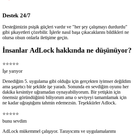
Destek 24/7
Desteğimizin psişik güçleri vardır ve "her şey çalışmayı durdurdu"
gibi şikayetleri çözebilir. İşlerle nasıl başa çıkacaklarını bildikleri ne
olursa olsun onlarla iletişime geçin.
İnsanlar AdLock hakkında ne düşünüyor?
⭐️⭐️⭐️⭐️⭐️
İşe yarıyor
Denediğim 5. uygulama gibi olduğu için gerçekten iyimser değildim
ama şaşırtıcı bir şekilde işe yaradı. Sonunda en sevdiğim oyunu her
dakika kesintiye uğramadan oynayabiliyorum. Bir yetişkin için
önemsiz göründüğünü biliyorum ama o seviyeyi tamamlamak için
ne kadar uğraştığımı tahmin edemezsin. Teşekkürler Adlock.
⭐️⭐️⭐️⭐️⭐️
bunu sevdim
AdLock mükemmel çalışıyor. Tarayıcımı ve uygulamalarımı