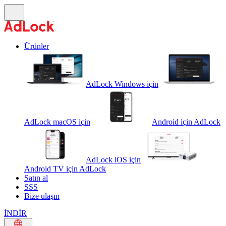
Ürünler
AdLock Windows için
AdLock macOS için
Android için AdLock
AdLock iOS için
Android TV için AdLock
Satın al
SSS
Bize ulaşın
İNDİR