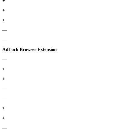
+
+
+
—
—
AdLock Browser Extension
—
+
+
—
—
+
+
—