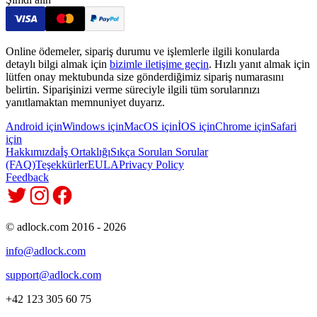
Online ödemeler, sipariş durumu ve işlemlerle ilgili konularda
detaylı bilgi almak için
bizimle iletişime geçin
. Hızlı yanıt almak için
lütfen onay mektubunda size gönderdiğimiz sipariş numarasını
belirtin. Siparişinizi verme süreciyle ilgili tüm sorularınızı
yanıtlamaktan memnuniyet duyarız.
Android için
Windows için
MacOS için
İOS için
Chrome için
Safari
için
Hakkımızda
İş Ortaklığı
Sıkça Sorulan Sorular
(FAQ)
Teşekkürler
EULA
Privacy Policy
Feedback
© adlock.com 2016 - 2026
info@adlock.com
support@adlock.com
+42 123 305 60 75