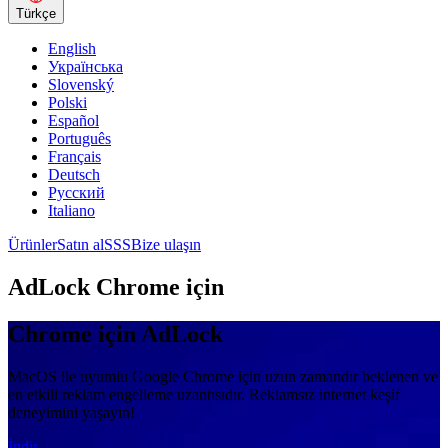
Türkçe
English
Українська
Slovenský
Polski
Español
Português
Français
Deutsch
Русский
Italiano
Ürünler
Satın al
SSS
Bize ulaşın
AdLock Chrome için
Chrome için AdLock
MacOS ile uyumlu Google Chrome için uzun zamandır beklenen ve
en etkili reklam engelleme uzantısıdır. Reklamsız internet keşif
deneyimini yaşayın!
İndir