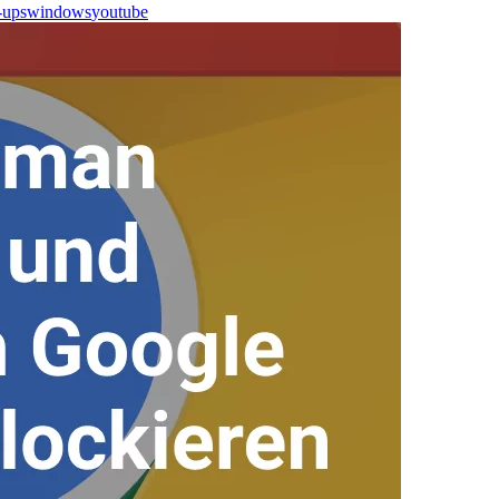
-ups
windows
youtube