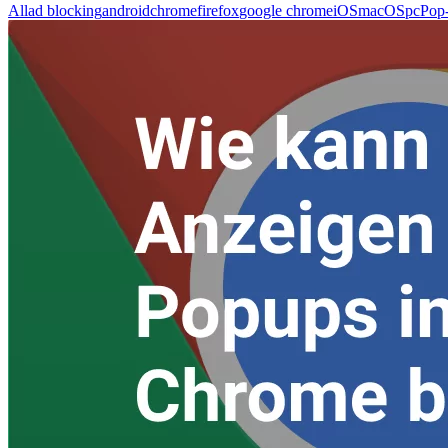
All
ad blocking
android
chrome
firefox
google chrome
iOS
macOS
pc
Pop