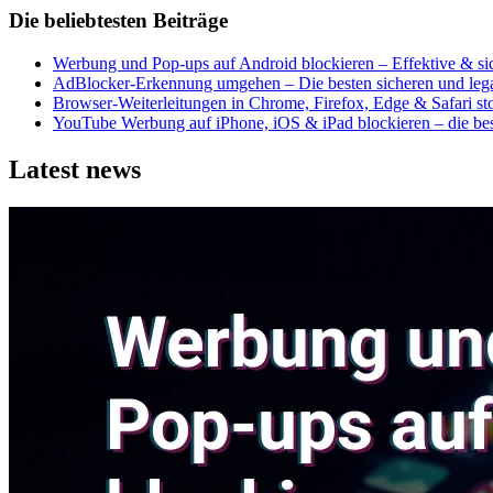
Die beliebtesten Beiträge
Werbung und Pop-ups auf Android blockieren – Effektive & s
AdBlocker-Erkennung umgehen – Die besten sicheren und leg
Browser-Weiterleitungen in Chrome, Firefox, Edge & Safari s
YouTube Werbung auf iPhone, iOS & iPad blockieren – die b
Latest news