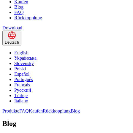
Kaufen
Blog
FAQ
Rückkopplung
Download
Deutsch
English
Українська
Slovenský
Polski
Español
Português
Français
Русский
Türkçe
Italiano
Produkte
FAQ
Kaufen
Rückkopplung
Blog
Blog