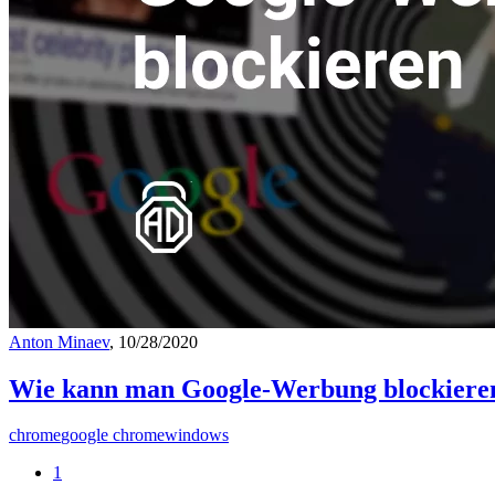
Anton Minaev
, 10/28/2020
Wie kann man Google-Werbung blockiere
chrome
google chrome
windows
1