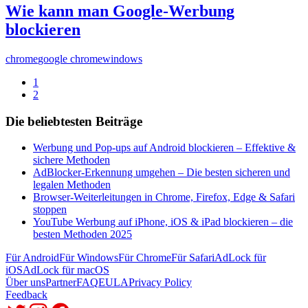
Wie kann man Google-Werbung
blockieren
chrome
google chrome
windows
1
2
Die beliebtesten Beiträge
Werbung und Pop-ups auf Android blockieren – Effektive &
sichere Methoden
AdBlocker-Erkennung umgehen – Die besten sicheren und
legalen Methoden
Browser-Weiterleitungen in Chrome, Firefox, Edge & Safari
stoppen
YouTube Werbung auf iPhone, iOS & iPad blockieren – die
besten Methoden 2025
Für Android
Für Windows
Für Chrome
Für Safari
AdLock für
iOS
AdLock für macOS
Über uns
Partner
FAQ
EULA
Privacy Policy
Feedback