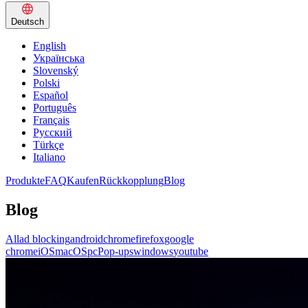
Deutsch
English
Українська
Slovenský
Polski
Español
Português
Français
Русский
Türkçe
Italiano
Produkte
FAQ
Kaufen
Rückkopplung
Blog
Blog
All
ad blocking
android
chrome
firefox
google
chrome
iOS
macOS
pc
Pop-ups
windows
youtube