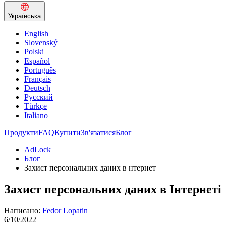
Українська
English
Slovenský
Polski
Español
Português
Français
Deutsch
Русский
Türkçe
Italiano
Продукти
FAQ
Купити
Зв'язатися
Блог
AdLock
Блог
Захист персональних даних в нтернет
Захист персональних даних в Інтернеті
Написано:
Fedor Lopatin
6/10/2022