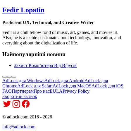
Fedir Lopatin
Proficient UX, Technical, and Creative Writer
Fedir is a chill fellow fond of music, art, games, and movies irl.
Also, he is a techie passionate about technology, innovation, and
everything about the digitalization of life.
Найпопулярніші новини
Захист Комп’ютера Від Вірусів
AdLock для Windows
AdLock для Android
AdLock для
Chrome
AdLock для Safari
AdLock для MacOS
AdLock для iOS
FAQ
Партнерам
Про нас
EULA
Privacy Policy
Зворотній зв'язок
© adlock.com 2016 - 2026
info@adlock.com