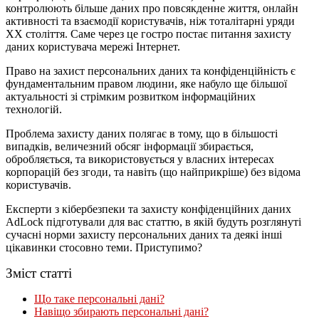
контролюють більше даних про повсякденне життя, онлайн
активності та взаємодії користувачів, ніж тоталітарні уряди
XX століття. Саме через це гостро постає питання захисту
даних користувача мережі Інтернет.
Право на захист персональних даних та конфіденційність є
фундаментальним правом людини, яке набуло ще більшої
актуальності зі стрімким розвитком інформаційних
технологій.
Проблема захисту даних полягає в тому, що в більшості
випадків, величезний обсяг інформації збирається,
обробляється, та використовується у власних інтересах
корпорацій без згоди, та навіть (що найприкріше) без відома
користувачів.
Експерти з кібербезпеки та захисту конфіденційних даних
AdLock підготували для вас статтю, в якій будуть розглянуті
сучасні норми захисту персональних даних та деякі інші
цікавинки стосовно теми. Приступимо?
Зміст статті
Що таке персональні дані?
Навіщо збирають персональні дані?