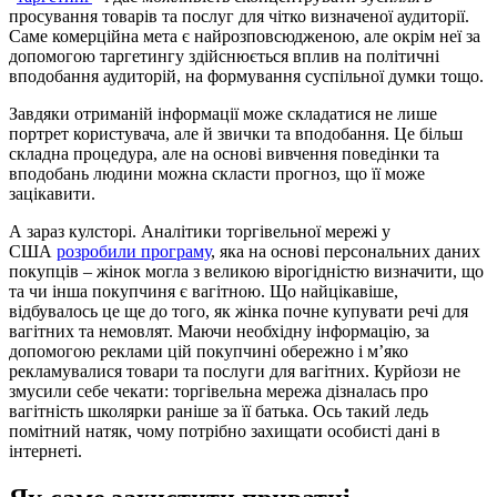
просування товарів та послуг для чітко визначеної аудиторії.
Саме комерційна мета є найрозповсюдженою, але окрім неї за
допомогою таргетингу здійснюється вплив на політичні
вподобання аудиторій, на формування суспільної думки тощо.
Завдяки отриманій інформації може складатися не лише
портрет користувача, але й звички та вподобання. Це більш
складна процедура, але на основі вивчення поведінки та
вподобань людини можна скласти прогноз, що її може
зацікавити.
А зараз кулсторі. Аналітики торгівельної мережі у
США
розробили програму
, яка на основі персональних даних
покупців – жінок могла з великою вірогідністю визначити, що
та чи інша покупчиня є вагітною. Що найцікавіше,
відбувалось це ще до того, як жінка почне купувати речі для
вагітних та немовлят. Маючи необхідну інформацію, за
допомогою реклами цій покупчині обережно і м’яко
рекламувалися товари та послуги для вагітних. Курйози не
змусили себе чекати: торгівельна мережа дізналась про
вагітність школярки раніше за її батька. Ось такий ледь
помітний натяк, чому потрібно захищати особисті дані в
інтернеті.