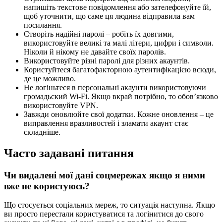
напишіть текстове повідомлення або зателефонуйте їй,
щоб уточнити, що саме ця людина відправила вам
посилання.
Створіть надійні паролі – робіть їх довгими,
використовуйте великі та малі літери, цифри і символи.
Ніколи й нікому не давайте своїх паролів.
Використовуйте різні паролі для різних акаунтів.
Користуйтеся багатофакторною аутентифікацією всюди,
де це можливо.
Не логіньтеся в персональні акаунти використовуючи
громадьский Wi-Fi. Якщо вкрай потрібно, то обов’язково
використовуйте VPN.
Завжди оновлюйте свої додатки. Кожне оновлення – це
виправлення вразливостей і зламати акаунт стає
складніше.
Часто задавані питання
Чи видалені мої дані соцмережах якщо я ними
вже не користуюсь?
Що стосується соціальних мереж, то ситуація наступна. Якщо
ви просто перестали користуватися та логінитися до свого