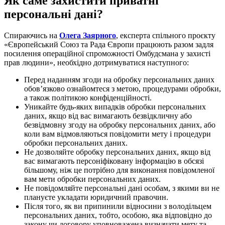
Як саме захистити приватні
персональні дані?
Спираючись на
Олега Заярного
, експерта спільного проєкту
«Європейський Союз та Рада Європи працюють разом задля
посилення операційної спроможності Омбудсмана у захисті
прав людини», необхідно дотримуватися наступного:
Перед наданням згоди на обробку персональних даних
обов’язково ознайомтеся з метою, процедурами обробки,
а також політикою конфіденційності.
Уникайте будь-яких випадків обробки персональних
даних, якщо від вас вимагають безвідкличну або
безвідмовну згоду на обробку персональних даних, або
коли вам відмовляються повідомити мету і процедури
обробки персональних даних.
Не дозволяйте обробку персональних даних, якщо від
вас вимагають персоніфіковану інформацію в обсязі
більшому, ніж це потрібно для виконання повідомленої
вам мети обробки персональних даних.
Не повідомляйте персональні дані особам, з якими ви не
плануєте укладати юридичний правочин.
Після того, як ви припинили відносини з володільцем
персональних даних, тобто, особою, яка відповідно до
закону чи договору уповноважена визначати мету та