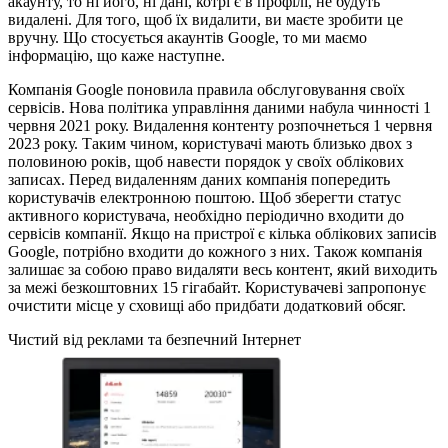
акаунту, то ні його, ні дані, котрі є в профілі, не будуть
видалені. Для того, щоб їх видалити, ви маєте зробити це
вручну. Що стосується акаунтів Google, то ми маємо
інформацію, що каже наступне.
Компанія Google поновила правила обслуговування своїх
сервісів. Нова політика управління даними набула чинності 1
червня 2021 року. Видалення контенту розпочнеться 1 червня
2023 року. Таким чином, користувачі мають близько двох з
половиною років, щоб навести порядок у своїх облікових
записах. Перед видаленням даних компанія попередить
користувачів електронною поштою. Щоб зберегти статус
активного користувача, необхідно періодично входити до
сервісів компанії. Якщо на пристрої є кілька облікових записів
Google, потрібно входити до кожного з них. Також компанія
залишає за собою право видаляти весь контент, який виходить
за межі безкоштовних 15 гігабайт. Користувачеві запропонує
очистити місце у сховищі або придбати додатковий обсяг.
Чистий від реклами та безпечний Інтернет