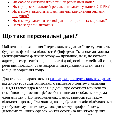
Як саме захистити приватні персональні дані?
Як працює Загальний регламент захисту даних GDPR?
Як я можу захистити дані під час здійснення онлайн
покупок?
Як я можу захистити свої дані в соціальних мережах?
Часто задавані питання
Що таке персональні дані?
Найточніше пояснення “персональних даних”: це сукупність
будь-яких фактів та відомостей (інформації), за якими можна
ідентифікувати фізичну особу — прізвище, ім’я, по батькові,
адреса, номер телефона, паспортні дані, освіта, сімейний стан,
релігійні погляди, стан здоров’я, матеріальний стан, дата і
місце народження тощо.
Додатково, спираючись на
класифікацію персональних даних
від директора Житомирського місцевого центру з надання
БВПД Олександра Коваля, це дані про особисті майнові та
немайнові відносини цієї особи з іншими особами, зокрема
членами сім’ї. До персональних даних відносяться також
відомості про події та явища, що відбувалися або відбуваються
у побутовому, інтимному, товариському, професійному,
діловому та інших сферах життя особи (за винятком даних