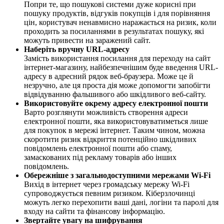
Попри те, що пошукові системи дуже корисні при
пошуку продуктів, відгуків покупців і для порівняння
цін, користувач ненавмисно наражається на ризик, коли
проходить за посиланнями в результатах пошуку, які
можуть привести на заражений сайт.
Наберіть вручну URL-адресу
Замість використання посилання для переходу на сайт
інтернет-магазину, найбезпечнішим буде введення URL-
адресу в адресний рядок веб-браузера. Може це й
незручно, але ця проста дія може допомогти запобігти
відвідуванню фальшивого або шкідливого веб-сайту.
Використовуйте окрему адресу електронної пошти
Варто розглянути можливість створення адреси
електронної пошти, яка використовуватиметься лише
для покупок в мережі інтернет. Таким чином, можна
скоротити ризик відкриття потенційно шкідливих
повідомлень електронної пошти або спаму,
замаскованих під рекламу товарів або інших
повідомлень.
Обережніше з загальнодоступними мережами Wi-Fi
Вихід в інтернет через громадську мережу Wi-Fi
супроводжується певним ризиком. Кіберзлочинці
можуть легко перехопити ваші дані, логіни та паролі для
входу на сайти та фінансову інформацію.
Звертайте увагу на шифрування