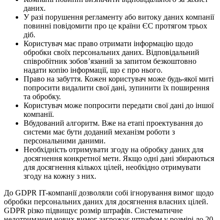
даних.
У разі порушення регламенту або витоку даних компанії
повинні повідомити про це країни ЄС протягом трьох
діб.
Користувач має право отримати інформацію щодо
обробки своїх персональних даних. Відповідальний
співробітник зобов’язаний за запитом безкоштовно
надати копію інформації, що є про нього.
Право на забуття. Кожен користувач може будь-якої миті
попросити видалити свої дані, зупинити їх поширення
та обробку.
Користувач може попросити передати свої дані до іншої
компанії.
Вбудований алгоритм. Вже на етапі проектування до
системи має бути доданий механізм роботи з
персональними даними.
Необхідність отримувати згоду на обробку даних для
досягнення конкретної мети. Якщо одні дані збираються
для досягнення кількох цілей, необхідно отримувати
згоду на кожну з них.
До GDPR IT-компанії дозволяли собі ігнорування вимог щодо
обробки персональних даних для досягнення власних цілей.
GDPR різко підвищує розмір штрафів. Систематичне
недотримання нових вимог загрожує штрафом у розмірі до 20