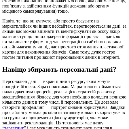
стосовно виконання повноважень особою, яка обіймає посаду,
пов’язану зі здійсненням функцій держави або органу
місцевого самоврядування) тощо.
Навіть те, що ви купуєте, або просто браузите на
маркетплейсах чи інших вебсайтах, перетворюється на дані, за
якими вас можна впізнати та ідентифікувати як особу якщо
мати доступ до інших джерел інформації про вас — дані, які
ви залишаєте у формі під час реєстрації на сайті того ж таки
онлайн-магазину чи під час простого отримання пластикової
картки для накопичення бонусів. Саме тому, дуже гостро
постає питання про захист персональних даних в інтернеті.
Навіщо збирають персональні дані?
Персональні дані — вкрай цінний ресурс, яким хочуть
володіти бізнеси. Зараз пояснимо. Маркетологи займаються
налагодженням процесів, реалізацією стратегій розвитку,
масштабуванням бізнесу, для чого необхідно володіти великою
кількістю даних в тому числі й персональних. Це дозволяє
створити профайлінг — портрет онлайн користувача. Завдяки
профайлінгу можна розділити загальну кількість користувачів
на групи та відокремити цільову аудиторію, яка може
зацікавити рекламодавців. Ця технологія має назву
“
таргетинг
” і дає можливість сконцентрувати зусилля в