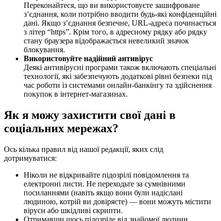
Переконайтеся, що ви використовуєте зашифроване
з’єднання, коли потрібно вводити будь-які конфіденційні
дані. Якщо з’єднання безпечне, URL-адреса починається
з літер “https”. Крім того, в адресному рядку або рядку
стану браузера відображається невеликий значок
блокування.
Використовуйте надійний антивірус
Деякі антивірусні програми також включають спеціальні
технології, які забезпечують додаткові рівні безпеки під
час роботи із системами онлайн-банкінгу та здійснення
покупок в інтернет-магазинах.
Як я можу захистити свої дані в
соціальних мережах?
Ось кілька правил від нашої редакції, яких слід
дотримуватися:
Ніколи не відкривайте підозрілі повідомлення та
електронні листи. Не переходьте за сумнівними
посиланнями (навіть якщо вони були надіслані
людиною, котрій ви довіряєте) — вони можуть містити
віруси або шкідливі скрипти.
Отримавши щось підозріле від знайомої людини,